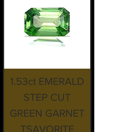
1.53ct EMERALD
STEP CUT
GREEN GARNET
TSAVORITE