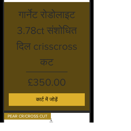
गार्नेट रोडोलाइट
3.78ct संशोधित
दिल crisscross
कट
मूल्य
£350.00
कार्ट में जोड़ें
PEAR CR/CROSS CUT